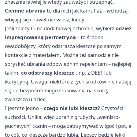
znacznie łatwiej je wtedy zauważyć i strzepnąć.
Ciemne ubrania
to dla nich jak kamuflaż – wchodzą,
wbijają się i nawet nie wiesz, kiedy.
Jeśli zależy Ci na dodatkowej ochronie, wybierz
odzież
impregnowaną permetryną
– to środek
owadobójczy, który odstrasza kleszcze po samym
kontakcie z materiałem. Można też samodzielnie
spryskać ubrania odpowiednim repelentem – najlepiej
takim,
co odstraszy kleszcze
, np. z DEET lub
ikarydyną. Uwaga: niektóre z tych środków nie nadają
się do bezpośredniego stosowania na skórę,
zwłaszcza u dzieci.
I jeszcze jedno –
czego nie lubi kleszcz?
Czystości i
suchości. Unikaj więc ubrań z grubych, „wełnisto-
puchatych” tkanin – mogą zatrzymywać wilgoć i pot, a
to coś, co kleszcze bardzo lubią. Lepszy będzie lekki,