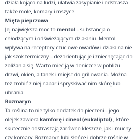
działa kojąco na ludzi, ułatwia zasypianie i odstrasza
także mole, komary i mszyce.
Mięta pieprzowa
Jej największa moc to
mentol
– substancja o
chłodzącym i odświeżającym działaniu. Mentol
wpływa na receptory czuciowe owadów i działa na nie
jak szok termiczny – dezorientując je i zniechęcając do
zbliżania się. Warto mieć ją w doniczce w pobliżu
drzwi, okien, altanek i miejsc do grillowania. Można
też zrobić z niej napar i spryskiwać nim skórę lub
ubrania.
Rozmaryn
Ta roślina to nie tylko dodatek do pieczeni – jego
olejek zawiera
kamforę
i
cineol (eukaliptol)
, które
skutecznie odstraszają zarówno kleszcze, jak i muchy
czy komary. Rozmaryn lubi słońce i dobrze rośnie w