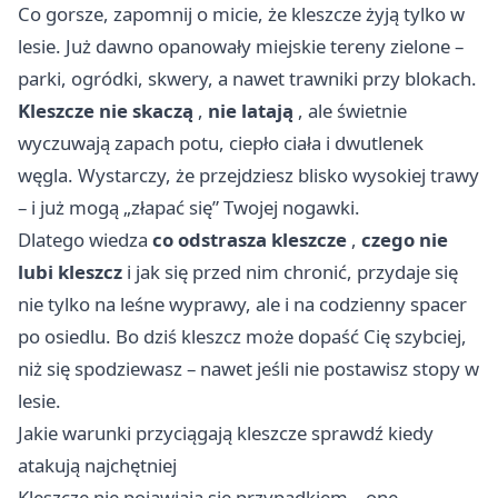
Co gorsze, zapomnij o micie, że kleszcze żyją tylko w
lesie. Już dawno opanowały miejskie tereny zielone –
parki, ogródki, skwery, a nawet trawniki przy blokach.
Kleszcze nie skaczą
,
nie latają
, ale świetnie
wyczuwają zapach potu, ciepło ciała i dwutlenek
węgla. Wystarczy, że przejdziesz blisko wysokiej trawy
– i już mogą „złapać się” Twojej nogawki.
Dlatego wiedza
co odstrasza kleszcze
,
czego nie
lubi kleszcz
i jak się przed nim chronić, przydaje się
nie tylko na leśne wyprawy, ale i na codzienny spacer
po osiedlu. Bo dziś kleszcz może dopaść Cię szybciej,
niż się spodziewasz – nawet jeśli nie postawisz stopy w
lesie.
Jakie warunki przyciągają kleszcze sprawdź kiedy
atakują najchętniej
Kleszcze nie pojawiają się przypadkiem – one