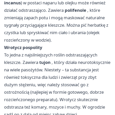
incanus
) w postaci naparu lub olejku może również
działać odstraszająco. Zawiera
polifenole
, które
zmieniają zapach potu i mogą maskować naturalne
sygnały przyciągające kleszcze. Można pić herbatkę z
czystka lub spryskiwać nim ciało i ubrania (olejek
rozcieńczony w wodzie).
Wrotycz pospolity
To jedna z najsilniejszych roślin odstraszających
kleszcze. Zawiera
tujon
, który działa neurotoksycznie
na wiele pasożytów. Niestety – ta substancja jest
również toksyczna dla ludzi i zwierząt przy zbyt
dużym stężeniu, więc należy stosować go z
ostrożnością (najlepiej w formie gotowego, dobrze
rozcieńczonego preparatu). Wrotycz skutecznie
odstrasza też komary, mszyce i muchy. W ogrodzie
sadź go z dala od miejsc zabaw dzieci.