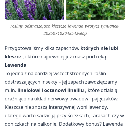
rosliny_odstraszajace_kleszcze_lawenda_wrotycz_tymianek-
20250710204854.webp
Przygotowaliśmy kilka zapachów,
których nie lubi
kleszcz
, i które najpewniej już masz pod ręką:
Lawenda
To jedna z najbardziej wszechstronnych roślin
odstraszających insekty – jej zapach zawdzięczamy
m.in.
linalolowi
i
octanowi linalilu
, które działają
drażniąco na układ nerwowy owadów i pajęczaków.
Kleszcze nie znoszą intensywnej woni lawendy,
dlatego warto sadzić ją przy ścieżkach, tarasach czy w
doniczkach na balkonie. Dodatkowy bonus? Lawenda