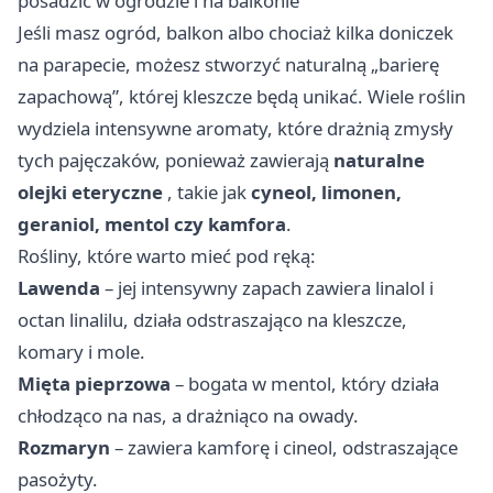
posadzić w ogrodzie i na balkonie
Jeśli masz ogród, balkon albo chociaż kilka doniczek
na parapecie, możesz stworzyć naturalną „barierę
zapachową”, której kleszcze będą unikać. Wiele roślin
wydziela intensywne aromaty, które drażnią zmysły
tych pajęczaków, ponieważ zawierają
naturalne
olejki eteryczne
, takie jak
cyneol, limonen,
geraniol, mentol czy kamfora
.
Rośliny, które warto mieć pod ręką:
Lawenda
– jej intensywny zapach zawiera linalol i
octan linalilu, działa odstraszająco na kleszcze,
komary i mole.
Mięta pieprzowa
– bogata w mentol, który działa
chłodząco na nas, a drażniąco na owady.
Rozmaryn
– zawiera kamforę i cineol, odstraszające
pasożyty.