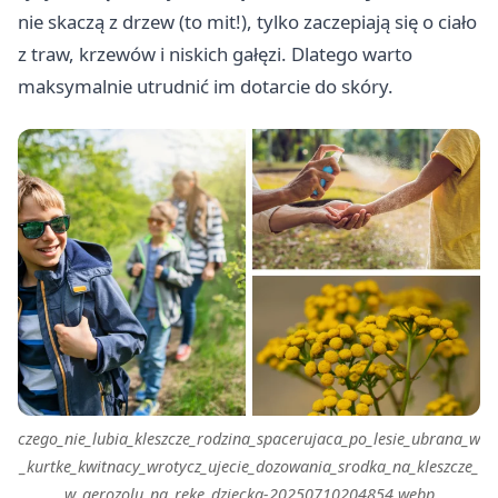
nie skaczą z drzew (to mit!), tylko zaczepiają się o ciało
z traw, krzewów i niskich gałęzi. Dlatego warto
maksymalnie utrudnić im dotarcie do skóry.
czego_nie_lubia_kleszcze_rodzina_spacerujaca_po_lesie_ubrana_w
_kurtke_kwitnacy_wrotycz_ujecie_dozowania_srodka_na_kleszcze_
w_aerozolu_na_reke_dziecka-20250710204854.webp