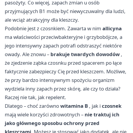
pasożyty. Co więcej, zapach zmian u osób
przyjmujących B1 może być niewyczuwalny dla ludzi,
ale wciąż atrakcyjny dla kleszczy.
Podobnie jest z czosnkiem. Zawarta w nim
allicyna
ma właściwości przeciwbakteryjne i grzybobójcze, a
jego intensywny zapach potrafi odstraszyć niektóre
owady. Ale znowu –
brakuje twardych dowodów
,
że zjedzenie ząbka czosnku przed spacerem po łące
faktycznie zabezpieczy Cię przed kleszczem. Możliwe,
że przy bardzo intensywnym spożyciu organizm
wydziela inny zapach przez skórę, ale czy to działa?
Raczej nie tak, jak repelent.
Dlatego – choć zarówno
witamina B
, jak i
czosnek
mają wiele korzyści zdrowotnych –
nie traktuj ich
jako głównego sposobu ochrony przed
kleszczami
. Możesz je stosować jako dodatek, ale nie