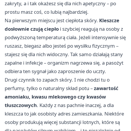
zakryty, a i tak okażesz się dla nich apetyczny – po
prostu masz coś, co lubią najbardziej.
Na pierwszym miejscu jest ciepłota skóry.
Kleszcze
dosłownie czują ciepło
i szybciej reagują na osoby z
podwyższoną temperaturą ciała. Jeżeli intensywnie się
ruszasz, biegasz albo jesteś po wysiłku fizycznym –
stajesz się dla nich widoczny. Tak samo działają stany
zapalne i infekcje – organizm nagrzewa się, a pasożyt
odbiera ten sygnał jako zaproszenie do uczty.
Drugi czynnik to zapach skóry. I nie chodzi tu o
perfumy, tylko o naturalny skład potu –
zawartość
amoniaku, kwasu mlekowego czy kwasów
tłuszczowych
. Każdy z nas pachnie inaczej, a dla
kleszcza to jak osobisty adres zamieszkania. Niektóre
osoby produkują więcej substancji lotnych, które są
dla pasożytów silnym wabikiem – i to niezależnie od