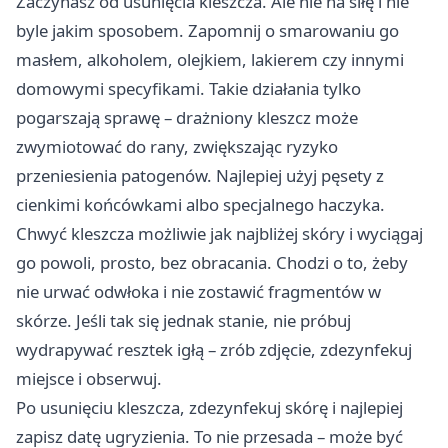
Zaczynasz od usunięcia kleszcza. Ale nie na siłę i nie
byle jakim sposobem. Zapomnij o smarowaniu go
masłem, alkoholem, olejkiem, lakierem czy innymi
domowymi specyfikami. Takie działania tylko
pogarszają sprawę – drażniony kleszcz może
zwymiotować do rany, zwiększając ryzyko
przeniesienia patogenów. Najlepiej użyj pęsety z
cienkimi końcówkami albo specjalnego haczyka.
Chwyć kleszcza możliwie jak najbliżej skóry i wyciągaj
go powoli, prosto, bez obracania. Chodzi o to, żeby
nie urwać odwłoka i nie zostawić fragmentów w
skórze. Jeśli tak się jednak stanie, nie próbuj
wydrapywać resztek igłą – zrób zdjęcie, zdezynfekuj
miejsce i obserwuj.
Po usunięciu kleszcza, zdezynfekuj skórę i najlepiej
zapisz datę ugryzienia. To nie przesada – może być