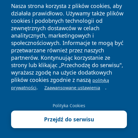
zwłaszcza w rejonach występowania chorób
Nasza strona korzysta z plików cookies, aby
odkleszczowych, takich jak borelioza czy kleszczowe
działała prawidłowo. Używamy także plików
zapalenie mózgu, oraz tropikalnych – przenoszonych
cookies i podobnych technologii od
zewnętrznych dostawców w celach
przez komary (denga, Zika, malaria).
analitycznych, marketingowych i
Z drugiej strony mamy naturalne środki – głównie
społecznościowych. Informacje te mogą być
oparte na olejkach eterycznych takich jak eukaliptus
przetwarzane również przez naszych
cytrynowy, lawenda, mięta pieprzowa, geranium czy
partnerów. Kontynuując korzystanie ze
cedr. Ich działanie opiera się również na maskowaniu
strony lub klikając „Przechodzę do serwisu",
wyrażasz zgodę na użycie dodatkowych
zapachu skóry, jednak trwałość jest znacznie krótsza.
plików cookies zgodnie z naszą
polityką
Większość naturalnych repelentów działa przez 20–60
.
.
prywatności
Zaawansowane ustawienia
minut, niektóre do dwóch godzin. Ekstrakt z
eukaliptusa cytrynowego (PMD) wykazuje zbliżoną
Polityka Cookies
skuteczność do DEET w badaniach klinicznych, ale
wymaga częstszej aplikacji. Naturalne formuły są
Przejdź do serwisu
lepiej tolerowane przez skórę, rzadziej powodują
reakcje alergiczne i są preferowane przez osoby z