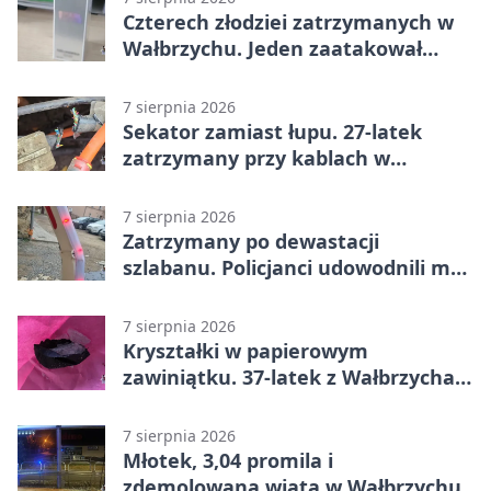
Czterech złodziei zatrzymanych w
Wałbrzychu. Jeden zaatakował
ochroniarza
7 sierpnia 2026
Sekator zamiast łupu. 27-latek
zatrzymany przy kablach w
Głuszycy
7 sierpnia 2026
Zatrzymany po dewastacji
szlabanu. Policjanci udowodnili mu
też kradzież
7 sierpnia 2026
Kryształki w papierowym
zawiniątku. 37-latek z Wałbrzycha
odpowie przed sądem
7 sierpnia 2026
Młotek, 3,04 promila i
zdemolowana wiata w Wałbrzychu