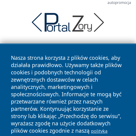
autopromocja
Nasza strona korzysta z plików cookies, aby
działała prawidłowo. Używamy także plików
cookies i podobnych technologii od
zewnętrznych dostawców w celach
Copyright © 2026 portalwalbrzych.pl Wszystkie prawa
analitycznych, marketingowych i
zastrzeżone.
społecznościowych. Informacje te mogą być
przetwarzane również przez naszych
partnerów. Kontynuując korzystanie ze
Polityka
Polityka
News
Autorzy
strony lub klikając „Przechodzę do serwisu",
Prywatności
Cookies
wyrażasz zgodę na użycie dodatkowych
plików cookies zgodnie z naszą
polityką