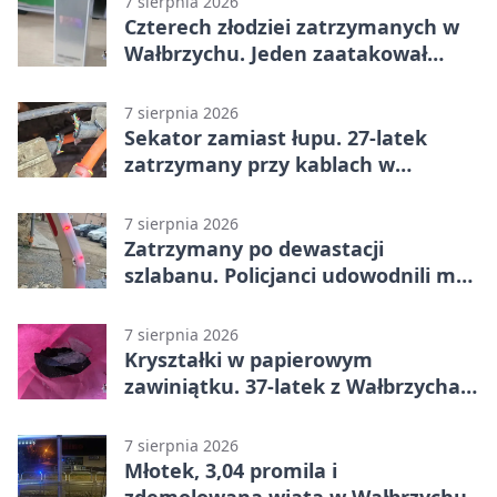
7 sierpnia 2026
Czterech złodziei zatrzymanych w
Wałbrzychu. Jeden zaatakował
ochroniarza
7 sierpnia 2026
Sekator zamiast łupu. 27-latek
zatrzymany przy kablach w
Głuszycy
7 sierpnia 2026
Zatrzymany po dewastacji
szlabanu. Policjanci udowodnili mu
też kradzież
7 sierpnia 2026
Kryształki w papierowym
zawiniątku. 37-latek z Wałbrzycha
odpowie przed sądem
7 sierpnia 2026
Młotek, 3,04 promila i