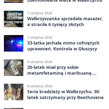
zdemolowana wiata w Wałbrzychu
7 sierpnia 2026
Wałbrzyszanka sprzedała masażer,
a straciła 6 tysięcy złotych
7 sierpnia 2026
33-latka jechała mimo cofniętych
uprawnień. Kontrola w Głuszycy
6 sierpnia 2026
20-latek miał przy sobie
metamfetaminę i marihuanę.
Wpadł w Walimiu
6 sierpnia 2026
Seria kradzieży w Wałbrzychu. 30-
latek zatrzymany przy Beethovena