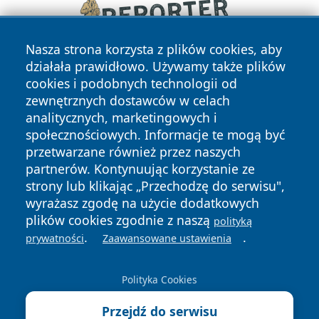
Nasza strona korzysta z plików cookies, aby
działała prawidłowo. Używamy także plików
cookies i podobnych technologii od
zewnętrznych dostawców w celach
analitycznych, marketingowych i
społecznościowych. Informacje te mogą być
przetwarzane również przez naszych
Copyright © 2026 portalwalbrzych.pl Wszystkie prawa
partnerów. Kontynuując korzystanie ze
zastrzeżone.
strony lub klikając „Przechodzę do serwisu",
wyrażasz zgodę na użycie dodatkowych
plików cookies zgodnie z naszą
polityką
Polityka
Polityka
.
.
News
Autorzy
prywatności
Zaawansowane ustawienia
Prywatności
Cookies
Polityka Cookies
Przejdź do serwisu