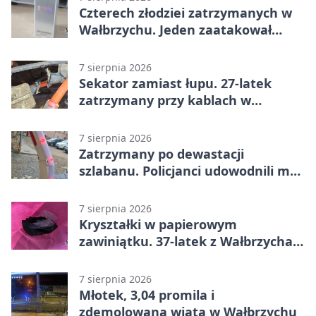
Czterech złodziei zatrzymanych w
Wałbrzychu. Jeden zaatakował
ochroniarza
7 sierpnia 2026
Sekator zamiast łupu. 27-latek
zatrzymany przy kablach w
Głuszycy
7 sierpnia 2026
Zatrzymany po dewastacji
szlabanu. Policjanci udowodnili mu
też kradzież
7 sierpnia 2026
Kryształki w papierowym
zawiniątku. 37-latek z Wałbrzycha
odpowie przed sądem
7 sierpnia 2026
Młotek, 3,04 promila i
zdemolowana wiata w Wałbrzychu