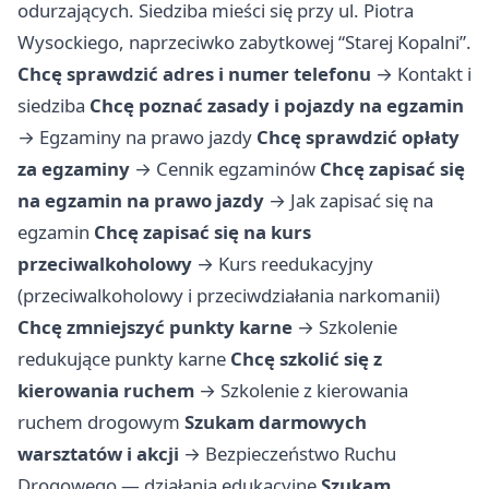
odurzających. Siedziba mieści się przy ul. Piotra
Wysockiego, naprzeciwko zabytkowej “Starej Kopalni”.
Chcę sprawdzić adres i numer telefonu
→
Kontakt i
siedziba
Chcę poznać zasady i pojazdy na egzamin
→
Egzaminy na prawo jazdy
Chcę sprawdzić opłaty
za egzaminy
→
Cennik egzaminów
Chcę zapisać się
na egzamin na prawo jazdy
→
Jak zapisać się na
egzamin
Chcę zapisać się na kurs
przeciwalkoholowy
→
Kurs reedukacyjny
(przeciwalkoholowy i przeciwdziałania narkomanii)
Chcę zmniejszyć punkty karne
→
Szkolenie
redukujące punkty karne
Chcę szkolić się z
kierowania ruchem
→
Szkolenie z kierowania
ruchem drogowym
Szukam darmowych
warsztatów i akcji
→
Bezpieczeństwo Ruchu
Drogowego — działania edukacyjne
Szukam