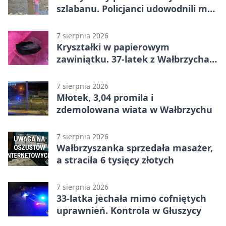
szlabanu. Policjanci udowodnili mu
też kradzież
7 sierpnia 2026
Kryształki w papierowym
zawiniątku. 37-latek z Wałbrzycha
odpowie przed sądem
7 sierpnia 2026
Młotek, 3,04 promila i
zdemolowana wiata w Wałbrzychu
7 sierpnia 2026
Wałbrzyszanka sprzedała masażer,
a straciła 6 tysięcy złotych
7 sierpnia 2026
33-latka jechała mimo cofniętych
uprawnień. Kontrola w Głuszycy