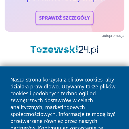
SPRAWDŹ SZCZEGÓŁY
autopromocja
Nasza strona korzysta z plików cookies, aby
działała prawidłowo. Używamy także plików
cookies i podobnych technologii od
zewnętrznych dostawców w celach
Copyright © 2026 portalwalbrzych.pl Wszystkie prawa
analitycznych, marketingowych i
zastrzeżone.
społecznościowych. Informacje te mogą być
przetwarzane również przez naszych
partnerów. Kontynuując korzystanie ze
Polityka
Polityka