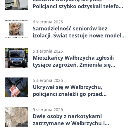
Policjanci szybko odzyskali telefon
za 1170 zł
6 sierpnia 2026
Samodzielność seniorów bez
izolacji. Świat testuje nowe modele
opieki
5 sierpnia 2026
Mieszkańcy Wałbrzycha zgłosili
tysiące zagrożeń. Zmieniła się
kolejność
5 sierpnia 2026
Ukrywał się w Wałbrzychu,
policjanci znaleźli go przed
pierwszą
5 sierpnia 2026
Dwie osoby z narkotykami
zatrzymane w Wałbrzychu i
Głuszycy