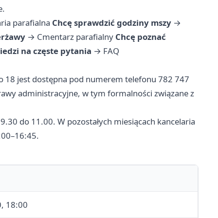
e.
ria parafialna
Chcę sprawdzić godziny mszy
→
erżawy
→
Cmentarz parafialny
Chcę poznać
edzi na częste pytania
→
FAQ
go 18 jest dostępna pod numerem telefonu 782 747
rawy administracyjne, w tym formalności związane z
d 9.30 do 11.00. W pozostałych miesiącach kancelaria
6:00–16:45.
0, 18:00