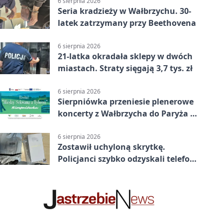
6 sierpnia 2026
Seria kradzieży w Wałbrzychu. 30-
latek zatrzymany przy Beethovena
6 sierpnia 2026
21-latka okradała sklepy w dwóch
miastach. Straty sięgają 3,7 tys. zł
6 sierpnia 2026
Sierpniówka przeniesie plenerowe
koncerty z Wałbrzycha do Paryża i
Włoch
6 sierpnia 2026
Zostawił uchyloną skrytkę.
Policjanci szybko odzyskali telefon
za 1170 zł