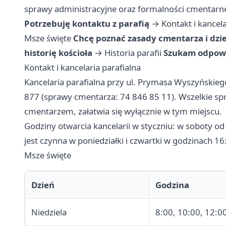
sprawy administracyjne oraz formalności cmentarn
Potrzebuję kontaktu z parafią
→
Kontakt i kancela
Msze święte
Chcę poznać zasady cmentarza i dzi
historię kościoła
→
Historia parafii
Szukam odpowi
Kontakt i kancelaria parafialna
Kancelaria parafialna przy ul. Prymasa Wyszyńskie
877 (sprawy cmentarza: 74 846 85 11). Wszelkie sp
cmentarzem, załatwia się wyłącznie w tym miejscu.
Godziny otwarcia kancelarii w styczniu: w soboty o
jest czynna w poniedziałki i czwartki w godzinach 1
Msze święte
Dzień
Godzina
Niedziela
8:00, 10:00, 12:0