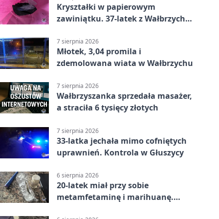
Kryształki w papierowym
zawiniątku. 37-latek z Wałbrzycha
odpowie przed sądem
7 sierpnia 2026
Młotek, 3,04 promila i
zdemolowana wiata w Wałbrzychu
7 sierpnia 2026
Wałbrzyszanka sprzedała masażer,
a straciła 6 tysięcy złotych
7 sierpnia 2026
33-latka jechała mimo cofniętych
uprawnień. Kontrola w Głuszycy
6 sierpnia 2026
20-latek miał przy sobie
metamfetaminę i marihuanę.
Wpadł w Walimiu