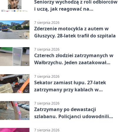
Seniorzy wychodzą z roli odbiorców
i uczą, jak reagować na
dyskryminację
7 sierpnia 2026
Zderzenie motocykla z autem w
Głuszycy. 28-latek trafił do szpitala
7 sierpnia 2026
Czterech złodziei zatrzymanych w
Wałbrzychu. Jeden zaatakował
ochroniarza
7 sierpnia 2026
Sekator zamiast łupu. 27-latek
zatrzymany przy kablach w
Głuszycy
7 sierpnia 2026
Zatrzymany po dewastacji
szlabanu. Policjanci udowodnili
mu też kradzież
7 sierpnia 2026