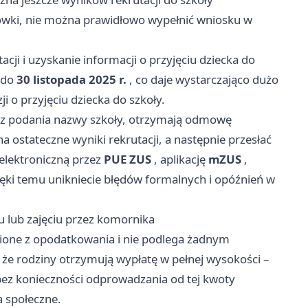
ówki, nie można prawidłowo wypełnić wniosku w
cji i uzyskanie informacji o przyjęciu dziecka do
 do
30 listopada 2025 r.
, co daje wystarczająco dużo
 o przyjęciu dziecka do szkoły.
bez podania nazwy szkoły, otrzymają odmowę
a ostateczne wyniki rekrutacji, a następnie przesłać
elektroniczną przez
PUE ZUS
, aplikację
mZUS
,
ięki temu unikniecie błędów formalnych i opóźnień w
 lub zajęciu przez komornika
nione z opodatkowania i nie podlega żadnym
 że rodziny otrzymują wypłatę w pełnej wysokości –
bez konieczności odprowadzania od tej kwoty
 społeczne.