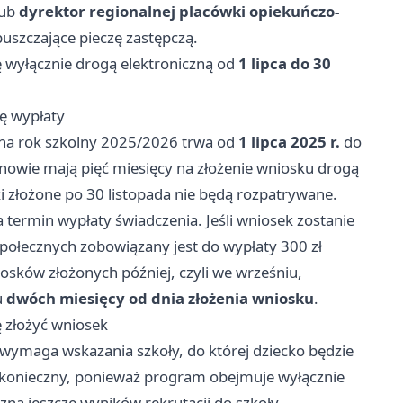
ub
dyrektor regionalnej placówki opiekuńczo-
uszczające pieczę zastępczą.
ę wyłącznie drogą elektroniczną od
1 lipca do 30
ę wypłaty
na rok szkolny 2025/2026 trwa od
1 lipca 2025 r.
do
unowie mają pięć miesięcy na złożenie wniosku drogą
ki złożone po 30 listopada nie będą rozpatrywane.
ermin wypłaty świadczenia. Jeśli wniosek zostanie
Społecznych zobowiązany jest do wypłaty 300 zł
sków złożonych później, czyli we wrześniu,
u
dwóch miesięcy od dnia złożenia wniosku
.
ę złożyć wniosek
wymaga wskazania szkoły, do której dziecko będzie
 konieczny, ponieważ program obejmuje wyłącznie
e zna jeszcze wyników rekrutacji do szkoły