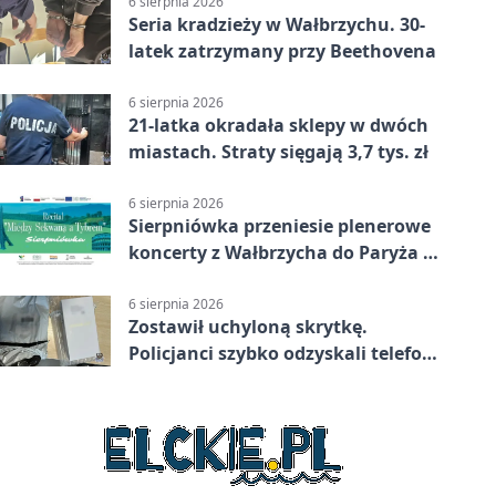
6 sierpnia 2026
Seria kradzieży w Wałbrzychu. 30-
latek zatrzymany przy Beethovena
6 sierpnia 2026
21-latka okradała sklepy w dwóch
miastach. Straty sięgają 3,7 tys. zł
6 sierpnia 2026
Sierpniówka przeniesie plenerowe
koncerty z Wałbrzycha do Paryża i
Włoch
6 sierpnia 2026
Zostawił uchyloną skrytkę.
Policjanci szybko odzyskali telefon
za 1170 zł