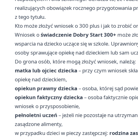
realizujących obowiązek rocznego przygotowania pr
z tego tytułu.
Kto może złożyć wniosek o 300 plus i jak to zrobić o
Wniosek o
świadczenie Dobry Start 300+
może zło
wsparcia na dziecko uczące się w szkole. Uprawnion
osoby sprawujące opiekę nad dzieckiem lub sam ucz
Do grona osób, które mogą złożyć wniosek, należą:
matka lub ojciec dziecka
– przy czym wniosek skła
opiekę nad dzieckiem,
opiekun prawny dziecka
– osoba, której sąd powi
opiekun faktyczny dziecka
– osoba faktycznie opie
wniosek o przysposobienie,
pełnoletni uczeń
– jeżeli nie pozostaje na utrzyma
zasądzone alimenty,
w przypadku dzieci w pieczy zastępczej:
rodzina za