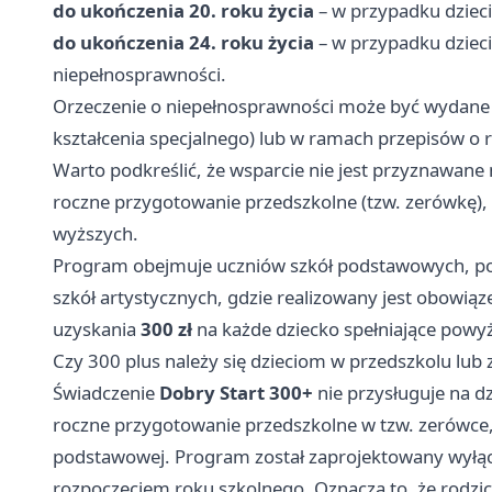
do ukończenia 20. roku życia
– w przypadku dziec
do ukończenia 24. roku życia
– w przypadku dzieci
niepełnosprawności.
Orzeczenie o niepełnosprawności może być wydane 
kształcenia specjalnego) lub w ramach przepisów o r
Warto podkreślić, że wsparcie nie jest przyznawane n
roczne przygotowanie przedszkolne (tzw. zerówkę),
wyższych.
Program obejmuje uczniów szkół podstawowych, po
szkół artystycznych, gdzie realizowany jest obowią
uzyskania
300 zł
na każde dziecko spełniające powy
Czy 300 plus należy się dzieciom w przedszkolu lub
Świadczenie
Dobry Start 300+
nie przysługuje na dz
roczne przygotowanie przedszkolne w tzw. zerówce,
podstawowej. Program został zaprojektowany wyłącz
rozpoczęciem roku szkolnego. Oznacza to, że rodzic