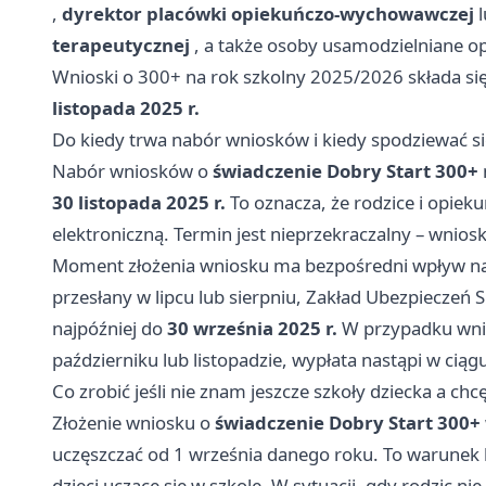
,
dyrektor placówki opiekuńczo-wychowawczej
l
terapeutycznej
, a także osoby usamodzielniane op
Wnioski o 300+ na rok szkolny 2025/2026 składa si
listopada 2025 r.
Do kiedy trwa nabór wniosków i kiedy spodziewać si
Nabór wniosków o
świadczenie Dobry Start 300+
30 listopada 2025 r.
To oznacza, że rodzice i opiek
elektroniczną. Termin jest nieprzekraczalny – wnios
Moment złożenia wniosku ma bezpośredni wpływ na t
przesłany w lipcu lub sierpniu, Zakład Ubezpieczeń 
najpóźniej do
30 września 2025 r.
W przypadku wnio
październiku lub listopadzie, wypłata nastąpi w ciąg
Co zrobić jeśli nie znam jeszcze szkoły dziecka a chc
Złożenie wniosku o
świadczenie Dobry Start 300+
uczęszczać od 1 września danego roku. To warunek
dzieci uczące się w szkole. W sytuacji, gdy rodzic ni