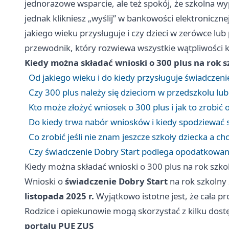
jednorazowe wsparcie, ale też spokój, że szkolna
jednak klikniesz „wyślij” w bankowości elektroniczn
jakiego wieku przysługuje i czy dzieci w zerówce lu
przewodnik, który rozwiewa wszystkie wątpliwości 
Kiedy można składać wnioski o 300 plus na rok 
Od jakiego wieku i do kiedy przysługuje świadczen
Czy 300 plus należy się dzieciom w przedszkolu lu
Kto może złożyć wniosek o 300 plus i jak to zrobić 
Do kiedy trwa nabór wniosków i kiedy spodziewać s
Co zrobić jeśli nie znam jeszcze szkoły dziecka a ch
Czy świadczenie Dobry Start podlega opodatkowani
Kiedy można składać wnioski o 300 plus na rok szk
Wnioski o
świadczenie Dobry Start
na rok szkolny
listopada 2025 r.
Wyjątkowo istotne jest, że cała p
Rodzice i opiekunowie mogą skorzystać z kilku dos
portalu PUE ZUS