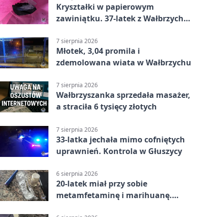
Kryształki w papierowym
zawiniątku. 37-latek z Wałbrzycha
odpowie przed sądem
7 sierpnia 2026
Młotek, 3,04 promila i
zdemolowana wiata w Wałbrzychu
7 sierpnia 2026
Wałbrzyszanka sprzedała masażer,
a straciła 6 tysięcy złotych
7 sierpnia 2026
33-latka jechała mimo cofniętych
uprawnień. Kontrola w Głuszycy
6 sierpnia 2026
20-latek miał przy sobie
metamfetaminę i marihuanę.
Wpadł w Walimiu