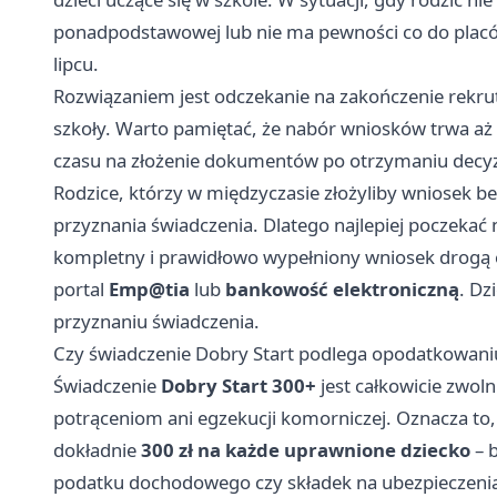
ponadpodstawowej lub nie ma pewności co do plac
lipcu.
Rozwiązaniem jest odczekanie na zakończenie rekruta
szkoły. Warto pamiętać, że nabór wniosków trwa aż
czasu na złożenie dokumentów po otrzymaniu decyzji
Rodzice, którzy w międzyczasie złożyliby wniosek 
przyznania świadczenia. Dlatego najlepiej poczekać n
kompletny i prawidłowo wypełniony wniosek drogą 
portal
Emp@tia
lub
bankowość elektroniczną
. Dz
przyznaniu świadczenia.
Czy świadczenie Dobry Start podlega opodatkowaniu
Świadczenie
Dobry Start 300+
jest całkowicie zwol
potrąceniom ani egzekucji komorniczej. Oznacza to,
dokładnie
300 zł na każde uprawnione dziecko
– 
podatku dochodowego czy składek na ubezpieczenia