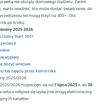
 wyprawka nie obciąży domowego budżetu. Zanim
ej, warto wiedzieć, kto może dostać świadczenie, do
b przedszkolu też mogą liczyć na 300+. Oto
krok po kroku.
szkolny 2025 2026
ie Dobry Start 300+
b zerówce
online
ię wypłaty
cę złożyć wniosek
u lub zajęciu przez komornika
olny 2025/2026
 2025/2026 rozpoczęło się od
1 lipca 2025 r.
do
30
rocedura odbywa się wyłącznie drogą elektroniczną.
tępnych kanałów: