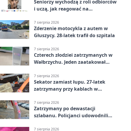
Seniorzy wychodzą z roli odbiorców
i uczą, jak reagować na
dyskryminację
7 sierpnia 2026
Zderzenie motocykla z autem w
Głuszycy. 28-latek trafił do szpitala
7 sierpnia 2026
Czterech złodziei zatrzymanych w
Wałbrzychu. Jeden zaatakował
ochroniarza
7 sierpnia 2026
Sekator zamiast łupu. 27-latek
zatrzymany przy kablach w
Głuszycy
7 sierpnia 2026
Zatrzymany po dewastacji
szlabanu. Policjanci udowodnili
mu też kradzież
7 sierpnia 2026