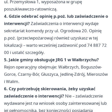
ul. Przemysłowa 1, wyposażona w grupę
poszukiwawczo-ratowniczą.
4. Gdzie odebrać opinię p.poż. lub zaświadczenie o
interwencji?
Zaświadczenia o interwencji wydaje
sekretariat komendy przy ul. Ogrodowa 20. Opinię
p.poż. (przeciwpożarową) również uzyskasz w tej
lokalizacji – warto wcześniej zadzwonić pod 74 887 72
00 i ustalić szczegóły.
5. Jakie gminy obsługuje JRG 1 w Wałbrzychu?
Rejon operacyjny obejmuje: Wałbrzych, Boguszów-
Gorce, Czarny-Bór, Głuszyca, Jedlinę-Zdrój, Mieroszów
i Walim.
6. Czy potrzebuję skierowania, żeby uzyskać
zaświadczenie o interwencji?
Nie – zaświadczenie
wydawane jest na wniosek osoby zainteresowanej lub
jej pełnomocnika, bez konieczności posiadania