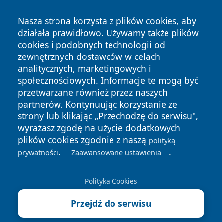
Nasza strona korzysta z plików cookies, aby
działała prawidłowo. Używamy także plików
cookies i podobnych technologii od
zewnętrznych dostawców w celach
analitycznych, marketingowych i
Copyright © 2026 portalwalbrzych.pl Wszystkie prawa
społecznościowych. Informacje te mogą być
zastrzeżone.
przetwarzane również przez naszych
partnerów. Kontynuując korzystanie ze
strony lub klikając „Przechodzę do serwisu",
Polityka
Polityka
News
Autorzy
wyrażasz zgodę na użycie dodatkowych
Prywatności
Cookies
plików cookies zgodnie z naszą
polityką
.
.
prywatności
Zaawansowane ustawienia
Polityka Cookies
Przejdź do serwisu