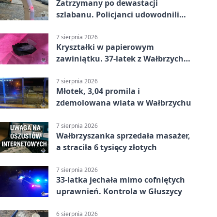
Zatrzymany po dewastacji
szlabanu. Policjanci udowodnili
mu też kradzież
7 sierpnia 2026
Kryształki w papierowym
zawiniątku. 37-latek z Wałbrzycha
odpowie przed sądem
7 sierpnia 2026
Młotek, 3,04 promila i
zdemolowana wiata w Wałbrzychu
7 sierpnia 2026
Wałbrzyszanka sprzedała masażer,
a straciła 6 tysięcy złotych
7 sierpnia 2026
33-latka jechała mimo cofniętych
uprawnień. Kontrola w Głuszycy
6 sierpnia 2026