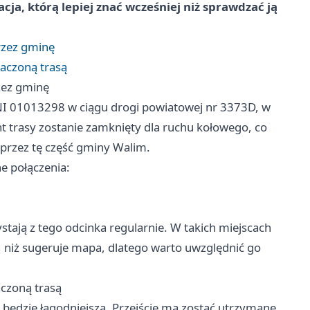
cja, którą lepiej znać wcześniej niż sprawdzać ją
rzez gminę
naczoną trasą
zez gminę
 01013298 w ciągu drogi powiatowej nr 3373D, w
t trasy zostanie zamknięty dla ruchu kołowego, co
przez tę część gminy Walim.
e połączenia:
stają z tego odcinka regularnie. W takich miejscach
j, niż sugeruje mapa, dlatego warto uwzględnić go
aczoną trasą
będzie łagodniejsza. Przejście ma zostać utrzymane,