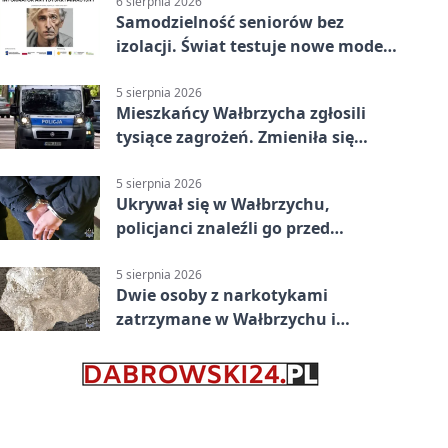
6 sierpnia 2026
Samodzielność seniorów bez
izolacji. Świat testuje nowe modele
opieki
5 sierpnia 2026
Mieszkańcy Wałbrzycha zgłosili
tysiące zagrożeń. Zmieniła się
kolejność
5 sierpnia 2026
Ukrywał się w Wałbrzychu,
policjanci znaleźli go przed
pierwszą
5 sierpnia 2026
Dwie osoby z narkotykami
zatrzymane w Wałbrzychu i
Głuszycy