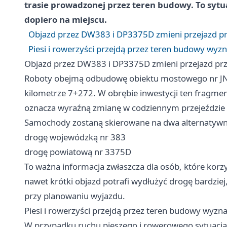
trasie prowadzonej przez teren budowy. To sytua
dopiero na miejscu.
Objazd przez DW383 i DP3375D zmieni przejazd p
Piesi i rowerzyści przejdą przez teren budowy wyz
Objazd przez DW383 i DP3375D zmieni przejazd pr
Roboty obejmą odbudowę obiektu mostowego nr JNI
kilometrze 7+272. W obrębie inwestycji ten fragmen
oznacza wyraźną zmianę w codziennym przejeździe 
Samochody zostaną skierowane na dwa alternatywn
drogę wojewódzką nr 383
drogę powiatową nr 3375D
To ważna informacja zwłaszcza dla osób, które korzy
nawet krótki objazd potrafi wydłużyć drogę bardzie
przy planowaniu wyjazdu.
Piesi i rowerzyści przejdą przez teren budowy wyzn
W przypadku ruchu pieszego i rowerowego sytuacja 