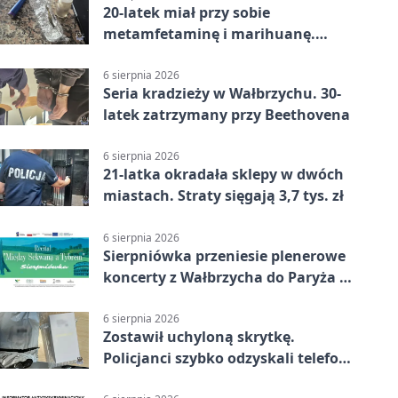
20-latek miał przy sobie
metamfetaminę i marihuanę.
Wpadł w Walimiu
6 sierpnia 2026
Seria kradzieży w Wałbrzychu. 30-
latek zatrzymany przy Beethovena
6 sierpnia 2026
21-latka okradała sklepy w dwóch
miastach. Straty sięgają 3,7 tys. zł
6 sierpnia 2026
Sierpniówka przeniesie plenerowe
koncerty z Wałbrzycha do Paryża i
Włoch
6 sierpnia 2026
Zostawił uchyloną skrytkę.
Policjanci szybko odzyskali telefon
za 1170 zł