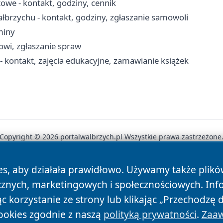
owe - kontakt, godziny, cennik
rzychu - kontakt, godziny, zgłaszanie samowoli
miny
cowi, zgłaszanie spraw
 kontakt, zajęcia edukacyjne, zamawianie książek
Copyright © 2026 portalwalbrzych.pl Wszystkie prawa zastrzeżone
es, aby działała prawidłowo. Używamy także plik
News
Autorzy
Polityka Prywatności
Polityka Cookie
cznych, marketingowych i społecznościowych. Inf
 korzystanie ze strony lub klikając „Przechodzę 
ookies zgodnie z naszą
polityką prywatności
.
Zaaw