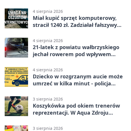
uprawnień
4 sierpnia 2026
Miał kupić sprzęt komputerowy,
stracił 1240 zł. Zadziałał fałszywy
link
4 sierpnia 2026
21-latek z powiatu wałbrzyskiego
jechał rowerem pod wpływem
metamfetaminy
4 sierpnia 2026
Dziecko w rozgrzanym aucie może
umrzeć w kilka minut - policja
ostrzega
3 sierpnia 2026
Koszykówka pod okiem trenerów
reprezentacji. W Aqua Zdroju
odbędzie się trening dla dorosłych
3 sierpnia 2026