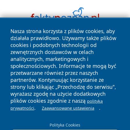
Nasza strona korzysta z plików cookies, aby
działała prawidłowo. Używamy także plików
cookies i podobnych technologii od
zewnętrznych dostawców w celach
analitycznych, marketingowych i
społecznościowych. Informacje te mogą być
Copyright © 2026 portalwalbrzych.pl Wszystkie prawa
przetwarzane również przez naszych
zastrzeżone.
partnerów. Kontynuując korzystanie ze
strony lub klikając „Przechodzę do serwisu",
wyrażasz zgodę na użycie dodatkowych
Polityka
Polityka
plików cookies zgodnie z naszą
News
Autorzy
polityką
Prywatności
Cookies
.
.
prywatności
Zaawansowane ustawienia
Polityka Cookies