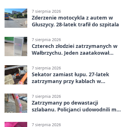
dyskryminację
7 sierpnia 2026
Zderzenie motocykla z autem w
Głuszycy. 28-latek trafił do szpitala
7 sierpnia 2026
Czterech złodziei zatrzymanych w
Wałbrzychu. Jeden zaatakował
ochroniarza
7 sierpnia 2026
Sekator zamiast łupu. 27-latek
zatrzymany przy kablach w
Głuszycy
7 sierpnia 2026
Zatrzymany po dewastacji
szlabanu. Policjanci udowodnili mu
też kradzież
7 sierpnia 2026