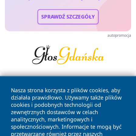
SPRAWDŹ SZCZEGÓŁY
autopromocja
Nasza strona korzysta z plików cookies, aby
działała prawidłowo. Używamy także plików
cookies i podobnych technologii od
zewnętrznych dostawców w celach
Copyright © 2026 portalwalbrzych.pl Wszystkie prawa
analitycznych, marketingowych i
zastrzeżone.
społecznościowych. Informacje te mogą być
przetwarzane również przez naszych