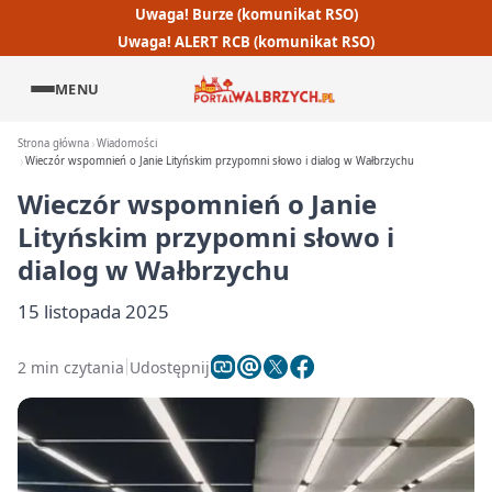
Uwaga! Burze (komunikat RSO)
Uwaga! ALERT RCB (komunikat RSO)
MENU
Strona główna
Wiadomości
Wieczór wspomnień o Janie Lityńskim przypomni słowo i dialog w Wałbrzychu
Wieczór wspomnień o Janie
Lityńskim przypomni słowo i
dialog w Wałbrzychu
15 listopada 2025
2 min czytania
Udostępnij