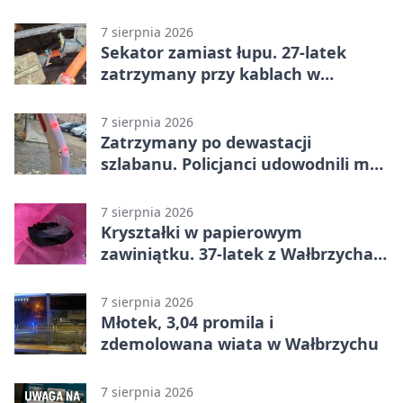
ochroniarza
7 sierpnia 2026
Sekator zamiast łupu. 27-latek
zatrzymany przy kablach w
Głuszycy
7 sierpnia 2026
Zatrzymany po dewastacji
szlabanu. Policjanci udowodnili mu
też kradzież
7 sierpnia 2026
Kryształki w papierowym
zawiniątku. 37-latek z Wałbrzycha
odpowie przed sądem
7 sierpnia 2026
Młotek, 3,04 promila i
zdemolowana wiata w Wałbrzychu
7 sierpnia 2026