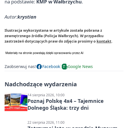
na podstawie:
KMP w Wałbrzychu
.
Autor:
krystian
Ilustracja wykorzystana w artykule została pobrana z
zewnętrznego źródła (Policja Wałbrzych). W przypadku
zastrzeżeń dotyczących praw do zdjęcia prosimy o
kontakt
.
Zaobserwuj nas!
Facebook
Google News
Nadchodzące wydarzenia
14 sierpnia 2026, 10:00
Poznaj Polskę 4x4 – Tajemnice
Dolnego Śląska: trzy dni
22 sierpnia 2026, 11:00