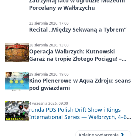
Zatrzymaj lato w ogrodzie Muzeum
Porcelany w Wałbrzychu
23 sierpnia 2026, 17:00
Recital „Między Sekwaną a Tybrem”
28 sierpnia 2026, 13:00
Operacja Wałbrzych: Kutnowski
Garaż na tropie Złotego Pociągu! –
motoryzacyjna wyprawa
29 sierpnia 2026, 19:00
Kino Plenerowe w Aqua Zdroju: seans
pod gwiazdami
4 września 2026, 09:00
runda PDS Polish Drift Show i Kings
International Series — Wałbrzych, 4–6
września 2026
Kolejne wydarzenia