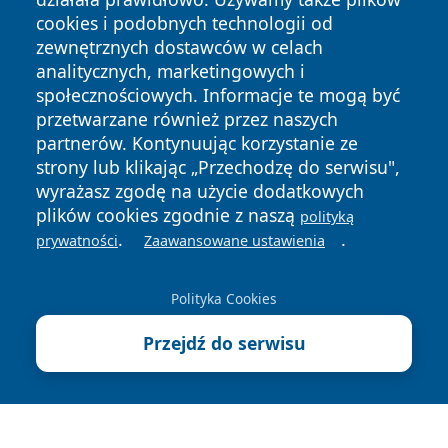
cookies i podobnych technologii od
zewnętrznych dostawców w celach
analitycznych, marketingowych i
społecznościowych. Informacje te mogą być
Copyright © 2026 portalwalbrzych.pl Wszystkie prawa
przetwarzane również przez naszych
zastrzeżone.
partnerów. Kontynuując korzystanie ze
strony lub klikając „Przechodzę do serwisu",
Polityka
Polityka
wyrażasz zgodę na użycie dodatkowych
News
Autorzy
Prywatności
Cookies
plików cookies zgodnie z naszą
polityką
.
.
prywatności
Zaawansowane ustawienia
Polityka Cookies
Przejdź do serwisu