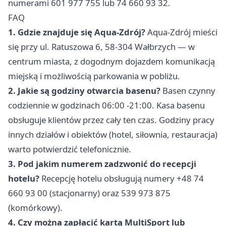
numerami 601 977 755 lub 74 660 93 32.
FAQ
1. Gdzie znajduje się Aqua-Zdrój?
Aqua-Zdrój mieści
się przy ul. Ratuszowa 6, 58-304 Wałbrzych — w
centrum miasta, z dogodnym dojazdem komunikacją
miejską i możliwością parkowania w pobliżu.
2. Jakie są godziny otwarcia basenu?
Basen czynny
codziennie w godzinach 06:00 -21:00. Kasa basenu
obsługuje klientów przez cały ten czas. Godziny pracy
innych działów i obiektów (hotel, siłownia, restauracja)
warto potwierdzić telefonicznie.
3. Pod jakim numerem zadzwonić do recepcji
hotelu?
Recepcję hotelu obsługują numery +48 74
660 93 00 (stacjonarny) oraz 539 973 875
(komórkowy).
4. Czy można zapłacić kartą MultiSport lub