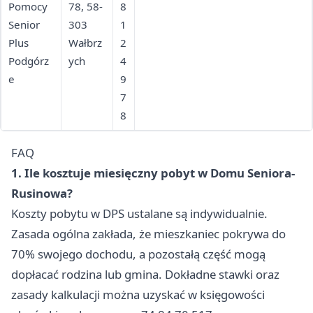
Pomocy
78, 58-
8
Senior
303
1
Plus
Wałbrz
2
Podgórz
ych
4
e
9
7
8
FAQ
1. Ile kosztuje miesięczny pobyt w Domu Seniora-
Rusinowa?
Koszty pobytu w DPS ustalane są indywidualnie.
Zasada ogólna zakłada, że mieszkaniec pokrywa do
70% swojego dochodu, a pozostałą część mogą
dopłacać rodzina lub gmina. Dokładne stawki oraz
zasady kalkulacji można uzyskać w księgowości