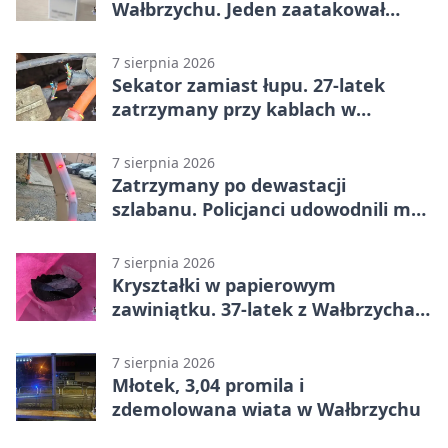
Wałbrzychu. Jeden zaatakował
ochroniarza
7 sierpnia 2026
Sekator zamiast łupu. 27-latek
zatrzymany przy kablach w
Głuszycy
7 sierpnia 2026
Zatrzymany po dewastacji
szlabanu. Policjanci udowodnili mu
też kradzież
7 sierpnia 2026
Kryształki w papierowym
zawiniątku. 37-latek z Wałbrzycha
odpowie przed sądem
7 sierpnia 2026
Młotek, 3,04 promila i
zdemolowana wiata w Wałbrzychu