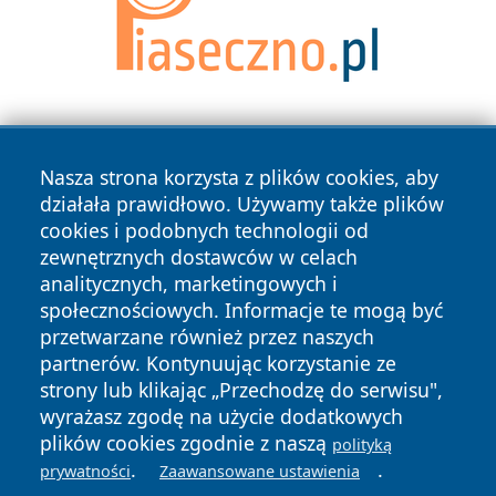
Nasza strona korzysta z plików cookies, aby
działała prawidłowo. Używamy także plików
cookies i podobnych technologii od
zewnętrznych dostawców w celach
Copyright © 2026 portalwalbrzych.pl Wszystkie prawa
analitycznych, marketingowych i
zastrzeżone.
społecznościowych. Informacje te mogą być
przetwarzane również przez naszych
partnerów. Kontynuując korzystanie ze
Polityka
Polityka
News
Autorzy
strony lub klikając „Przechodzę do serwisu",
Prywatności
Cookies
wyrażasz zgodę na użycie dodatkowych
plików cookies zgodnie z naszą
polityką
.
.
prywatności
Zaawansowane ustawienia