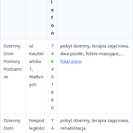
l
e
f
o
n
Dzienny
ul.
7
pobyt dzienny, terapia zajęciowa,
Dom
Kasztel
4
dwa posiłki, fotele masujące,
Pomocy
ańska
6
rowerek stacjonarny, stół
Pokaż więcej
Podzamc
7,
4
rehabilitacyjny, ćwiczenia
ze
Wałbrz
0
pamięci, gimnastyka
ych
1
8
8
0
Dzienny
Niepod
7
pobyt dzienny, terapia zajęciowa,
Dom
ległości
4
rehabilitacja