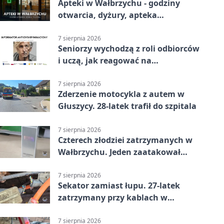
Apteki w Wałbrzychu - godziny
otwarcia, dyżury, apteka
całodobowa
7 sierpnia 2026
Seniorzy wychodzą z roli odbiorców
i uczą, jak reagować na
dyskryminację
7 sierpnia 2026
Zderzenie motocykla z autem w
Głuszycy. 28-latek trafił do szpitala
7 sierpnia 2026
Czterech złodziei zatrzymanych w
Wałbrzychu. Jeden zaatakował
ochroniarza
7 sierpnia 2026
Sekator zamiast łupu. 27-latek
zatrzymany przy kablach w
Głuszycy
7 sierpnia 2026