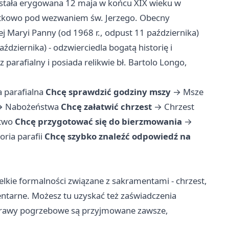
Została erygowana 12 maja w końcu XIX wieku w
ątkowo pod wezwaniem św. Jerzego. Obecny
j Maryi Panny (od 1968 r., odpust 11 października)
ździernika) - odzwierciedla bogatą historię i
parafialny i posiada relikwie bł. Bartolo Longo,
a parafialna
Chcę sprawdzić godziny mszy
→
Msze
→
Nabożeństwa
Chcę załatwić chrzest
→
Chrzest
two
Chcę przygotować się do bierzmowania
→
oria parafii
Chcę szybko znaleźć odpowiedź na
zelkie formalności związane z sakramentami - chrzest,
ntarne. Możesz tu uzyskać też zaświadczenia
Sprawy pogrzebowe są przyjmowane zawsze,