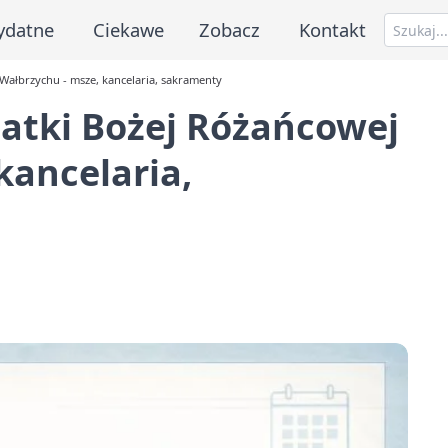
ydatne
Ciekawe
Zobacz
Kontakt
 Wałbrzychu - msze, kancelaria, sakramenty
Matki Bożej Różańcowej
kancelaria,