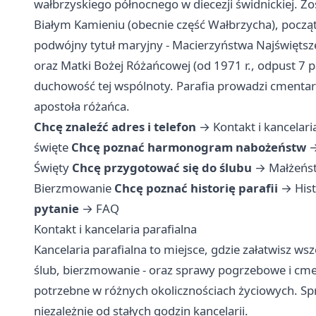
wałbrzyskiego północnego w diecezji świdnickiej. 
Białym Kamieniu (obecnie część Wałbrzycha), pocz
podwójny tytuł maryjny - Macierzyństwa Najświętsze
oraz Matki Bożej Różańcowej (od 1971 r., odpust 7 pa
duchowość tej wspólnoty. Parafia prowadzi cmentarz 
apostoła różańca.
Chcę znaleźć adres i telefon
→
Kontakt i kancelari
święte
Chcę poznać harmonogram nabożeństw
Święty
Chcę przygotować się do ślubu
→
Małżeńs
Bierzmowanie
Chcę poznać historię parafii
→
Hist
pytanie
→
FAQ
Kontakt i kancelaria parafialna
Kancelaria parafialna to miejsce, gdzie załatwisz ws
ślub, bierzmowanie - oraz sprawy pogrzebowe i cme
potrzebne w różnych okolicznościach życiowych. 
niezależnie od stałych godzin kancelarii.