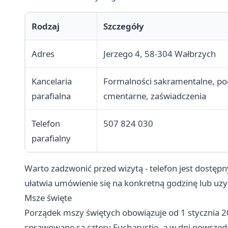
Rodzaj
Szczegóły
Adres
Jerzego 4, 58-304 Wałbrzych
Kancelaria
Formalności sakramentalne, p
parafialna
cmentarne, zaświadczenia
Telefon
507 824 030
parafialny
Warto zadzwonić przed wizytą - telefon jest dostęp
ułatwia umówienie się na konkretną godzinę lub uzys
Msze święte
Porządek mszy świętych obowiązuje od 1 stycznia 202
sprawowane są cztery Eucharystie, a w dni powszedn