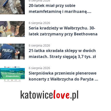
6 sierpnia 2026
20-latek miał przy sobie
metamfetaminę i marihuanę.
Wpadł w Walimiu
6 sierpnia 2026
Seria kradzieży w Wałbrzychu. 30-
latek zatrzymany przy Beethovena
6 sierpnia 2026
21-latka okradała sklepy w dwóch
miastach. Straty sięgają 3,7 tys. zł
6 sierpnia 2026
Sierpniówka przeniesie plenerowe
koncerty z Wałbrzycha do Paryża i
Włoch