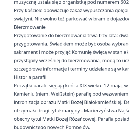
muzyczną ustala się z organistką pod numerem 602
Przy kościele obowiązuje zakaz wypuszczania gołębi
świątyni. Nie wolno też parkować w bramie dojazdow
Bierzmowanie
Przygotowanie do bierzmowania trwa trzy lata: dwa
przygotowania. Świadkiem może być osoba wybrana 
sakrament i może przyjąć Komunię świętą w stanie ła
przystąpiły wcześniej do bierzmowania, mogą to uc
szczegółowe informacje i terminy udzielane są w kanc
Historia parafii
Początki parafii sięgają końca XIX wieku. 12 maja
Kamieniu (niem. Weißstein) parafię pod wezwaniem 
intronizacja obrazu Matki Bożej Białokamieńskiej. D
otrzymała drugi tytuł maryjny - Macierzyństwa Naj
obecny tytuł Matki Bożej Różańcowej. Parafia posiada
budowniczego nowych Pompejów.