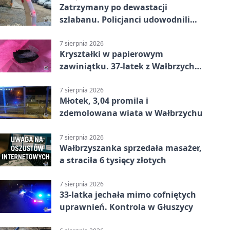
Zatrzymany po dewastacji
szlabanu. Policjanci udowodnili
mu też kradzież
7 sierpnia 2026
Kryształki w papierowym
zawiniątku. 37-latek z Wałbrzycha
odpowie przed sądem
7 sierpnia 2026
Młotek, 3,04 promila i
zdemolowana wiata w Wałbrzychu
7 sierpnia 2026
Wałbrzyszanka sprzedała masażer,
a straciła 6 tysięcy złotych
7 sierpnia 2026
33-latka jechała mimo cofniętych
uprawnień. Kontrola w Głuszycy