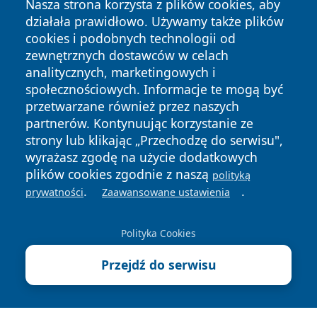
Nasza strona korzysta z plików cookies, aby
działała prawidłowo. Używamy także plików
cookies i podobnych technologii od
zewnętrznych dostawców w celach
analitycznych, marketingowych i
społecznościowych. Informacje te mogą być
przetwarzane również przez naszych
Copyright © 2026 portalwalbrzych.pl Wszystkie prawa
partnerów. Kontynuując korzystanie ze
zastrzeżone.
strony lub klikając „Przechodzę do serwisu",
wyrażasz zgodę na użycie dodatkowych
plików cookies zgodnie z naszą
polityką
Polityka
Polityka
News
Autorzy
.
.
prywatności
Zaawansowane ustawienia
Prywatności
Cookies
Polityka Cookies
Przejdź do serwisu