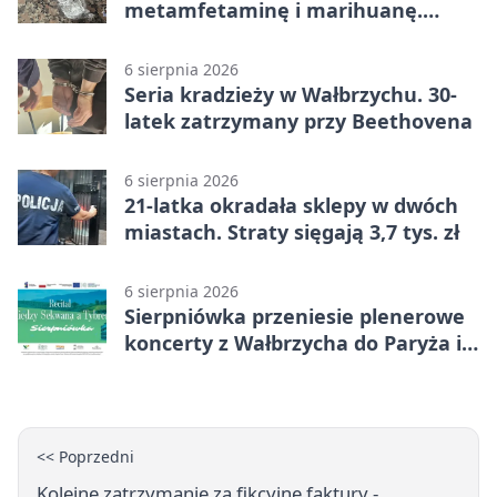
metamfetaminę i marihuanę.
Wpadł w Walimiu
6 sierpnia 2026
Seria kradzieży w Wałbrzychu. 30-
latek zatrzymany przy Beethovena
6 sierpnia 2026
21-latka okradała sklepy w dwóch
miastach. Straty sięgają 3,7 tys. zł
6 sierpnia 2026
Sierpniówka przeniesie plenerowe
koncerty z Wałbrzycha do Paryża i
Włoch
<< Poprzedni
Kolejne zatrzymanie za fikcyjne faktury -