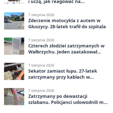
i uczą, jak reagować na
dyskryminację
7 sierpnia 2026
Zderzenie motocykla z autem w
Głuszycy. 28-latek trafił do szpitala
7 sierpnia 2026
Czterech złodziei zatrzymanych w
Wałbrzychu. Jeden zaatakował
ochroniarza
7 sierpnia 2026
Sekator zamiast łupu. 27-latek
zatrzymany przy kablach w
Głuszycy
7 sierpnia 2026
Zatrzymany po dewastacji
szlabanu. Policjanci udowodnili mu
też kradzież