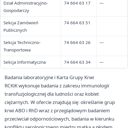
Dział Administracyjno-
74 664 63 17
—
Gospodarczy
Sekcja Zamówień
74 664 63 51
Publicznych
Sekcja Techniczno-
74 664 63 26
—
Transportowa
Sekcja Informatyczna
74 664 63 34
—
Badania laboratoryjne i Karta Grupy Krwi
RCKiK wykonuje badania z zakresu immunologii
transfuzjologicznej dla ludności oraz kobiet
ciężarnych. W ofercie znajdują się: określanie grup
krwi ABO i RhD wraz z przeglądowym badaniem
przeciwciał odpornościowych, badania w kierunku
konfliktu serologicznego między matką a płodem,