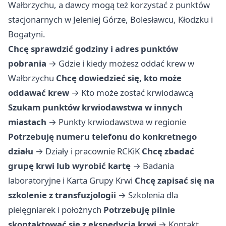
Wałbrzychu, a dawcy mogą też korzystać z punktów
stacjonarnych w Jeleniej Górze, Bolesławcu, Kłodzku i
Bogatyni.
Chcę sprawdzić godziny i adres punktów
pobrania
→
Gdzie i kiedy możesz oddać krew w
Wałbrzychu
Chcę dowiedzieć się, kto może
oddawać krew
→
Kto może zostać krwiodawcą
Szukam punktów krwiodawstwa w innych
miastach
→
Punkty krwiodawstwa w regionie
Potrzebuję numeru telefonu do konkretnego
działu
→
Działy i pracownie RCKiK
Chcę zbadać
grupę krwi lub wyrobić kartę
→
Badania
laboratoryjne i Karta Grupy Krwi
Chcę zapisać się na
szkolenie z transfuzjologii
→
Szkolenia dla
pielęgniarek i położnych
Potrzebuję pilnie
skontaktować się z ekspedycją krwi
→
Kontakt