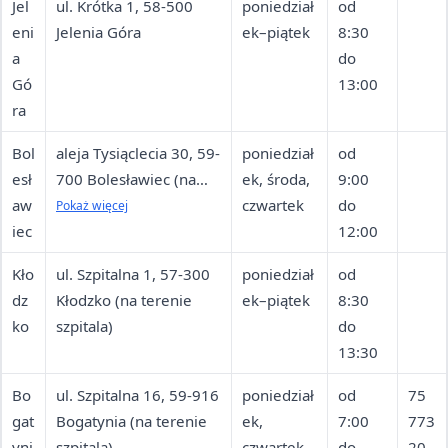
Jel
ul. Krótka 1, 58-500
poniedział
od
eni
Jelenia Góra
ek–piątek
8:30
a
do
Gó
13:00
ra
Bol
aleja Tysiąclecia 30, 59-
poniedział
od
esł
700 Bolesławiec (na
ek, środa,
9:00
aw
terenie szpitala)
czwartek
do
Pokaż więcej
iec
12:00
Kło
ul. Szpitalna 1, 57-300
poniedział
od
dz
Kłodzko (na terenie
ek–piątek
8:30
ko
szpitala)
do
13:30
Bo
ul. Szpitalna 16, 59-916
poniedział
od
75
gat
Bogatynia (na terenie
ek,
7:00
773
yni
szpitala)
czwartek
do
20