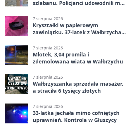
szlabanu. Policjanci udowodnili mu
też kradzież
7 sierpnia 2026
Kryształki w papierowym
zawiniątku. 37-latek z Wałbrzycha
odpowie przed sądem
7 sierpnia 2026
Młotek, 3,04 promila i
zdemolowana wiata w Wałbrzychu
7 sierpnia 2026
Wałbrzyszanka sprzedała masażer,
a straciła 6 tysięcy złotych
7 sierpnia 2026
33-latka jechała mimo cofniętych
uprawnień. Kontrola w Głuszycy